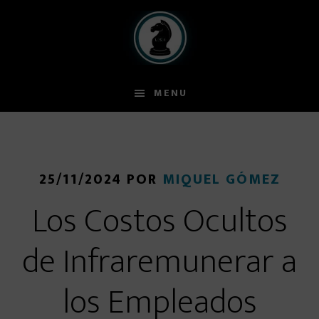
Skip
Skip
to
to
main
primary
content
sidebar
MENU
25/11/2024
POR
MIQUEL GÓMEZ
Los Costos Ocultos
de Infraremunerar a
los Empleados