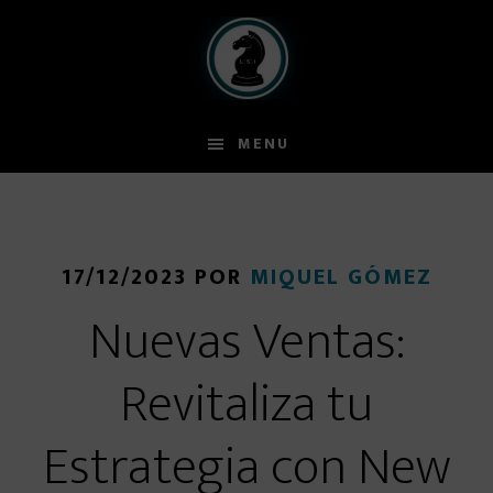
Skip
Skip
to
to
main
primary
content
sidebar
MENU
17/12/2023
POR
MIQUEL GÓMEZ
Nuevas Ventas:
Revitaliza tu
Estrategia con New