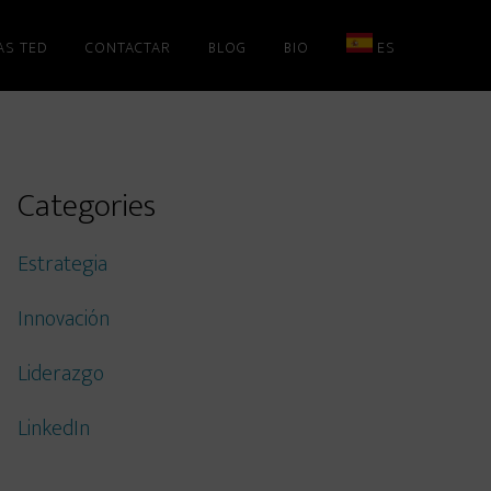
AS TED
CONTACTAR
BLOG
BIO
ES
Primary
Categories
Sidebar
Estrategia
Innovación
Liderazgo
LinkedIn