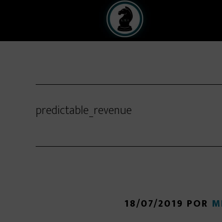
Skip
Skip
to
to
main
primary
content
sidebar
predictable_revenue
18/07/2019
POR
M